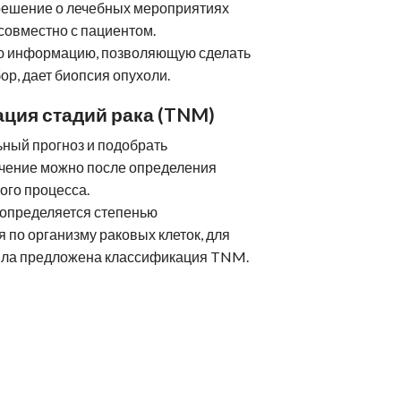
ейрореабилитация
решение о лечебных мероприятиях
Клиники Шмидер
Лечение эпилепсии
совместно с пациентом.
етская онкология
Аутизм
ю информацию, позволяющую сделать
р, дает биопсия опухоли.
ция стадий рака (TNM)
ный прогноз и подобрать
чение можно после определения
ого процесса.
 определяется степенью
 по организму раковых клеток, для
ыла предложена классификация TNM.