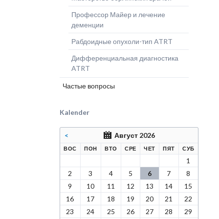
Профессор Майер и лечение
деменции
Рабдоидные опухоли-тип ATRT
Дифференциальная диагностика
ATRT
Частые вопросы
Kalender
<
Август 2026
КРЕСЕНЬЕ
ЕДЕЛЬНИК
РНИК
ДА
ВЕРГ
НИЦА
БОТА
ВОС
ПОН
ВТО
СРЕ
ЧЕТ
ПЯТ
СУБ
1
2
3
4
5
6
7
8
9
10
11
12
13
14
15
16
17
18
19
20
21
22
23
24
25
26
27
28
29