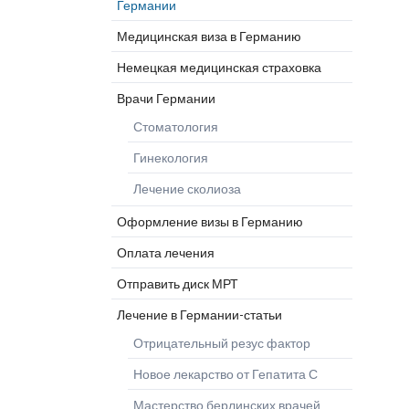
Германии
Глиобластома Optune
Клиника
Прогр
Дерматология
Лечение рака-статьи
микрохирургии
Шлос
Медицинская виза в Германию
Эндопротезирование
Клиника челюстно-
Немецкая медицинская страховка
лицевой хирургии
Врачи Германии
Ожоговый центр
Стоматология
Гинекология
Лечение сколиоза
Оформление визы в Германию
Оплата лечения
Отправить диск МРТ
Лечение в Германии-статьи
Отрицательный резус фактор
Новое лекарство от Гепатита С
Мастерство берлинских врачей