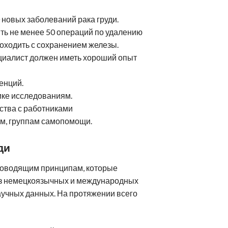
 новых заболеваний рака груди.
ть не менее 50 операций по удалению
роходить с сохранением железы.
циалист должен иметь хороший опыт
енций.
ике исследованиям.
ства с работниками
м, группам самопомощи.
ди
ководящим принципам, которые
из немецкоязычных и международных
учных данных. На протяжении всего