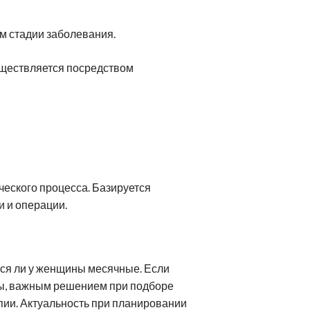
ом стадии заболевания.
уществляется посредством
ческого процесса. Базируется
и и операции.
ся ли у женщины месячные. Если
зы, важным решением при подборе
пии. Актуальность при планировании