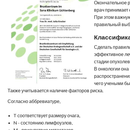
Адреса клиник
н
Окончательное 
амма обследования в клинике
Генетическая диагностика
Отправить диск МРТ
гломерулонефрит
врач принимает 
спарк
Д
Лечение в Германии-статьи
При этом важну
Частые вопросы
правильный выбо
Классифика
Сделать правиль
эффективное ле
стадии опухолев
В онкологии она
распространения
чего учеными б
Также учитывается наличие факторов риска.
Согласно аббревиатуре,
T соответствует размеру очага,
N - состоянию лимфоузлов,
M - присутствие метастазов.