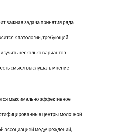
оит важная задача принятия ряда
носится к патологии, требующей
 изучить несколько вариантов
, есть смысл выслушать мнение
ется максимально эффективное
ертифицированные центры молочной
лой ассоциацией медучреждений,