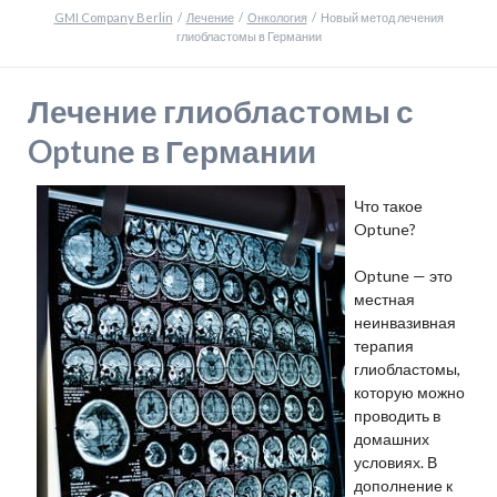
GMI Company Berlin
Лечение
Онкология
Новый метод лечения
глиобластомы в Германии
Лечение глиобластомы с
Optune в Германии
Что такое
Optune?
Optune — это
местная
неинвазивная
терапия
глиобластомы,
которую можно
проводить в
домашних
условиях. В
дополнение к