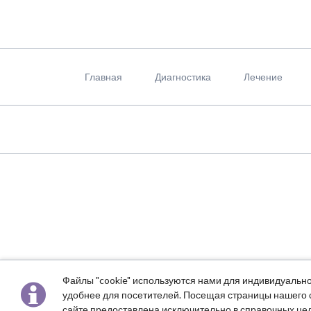
Пропустить
навигацию
Главная
Диагностика
Лечение
Файлы "cookie" используются нами для индивидуально
удобнее для посетителей. Посещая страницы нашего с
сайте предоставлена исключительно в справочных цел