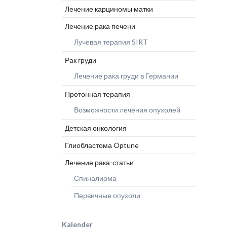
Глиобластома Optune
Клиника
Прогр
Лечение карциномы матки
Дерматология
Лечение рака-статьи
микрохирургии
Шлос
Эндопротезирование
Лечение рака печени
Клиника челюстно-
Лучевая терапия SIRT
лицевой хирургии
Ожоговый центр
Рак груди
Лечение рака груди в Германии
Протонная терапия
Возможности лечения опухолей
Детская онкология
Глиобластома Optune
Лечение рака-статьи
Спиналиома
Первичные опухоли
Kalender