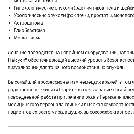
метастазы в печени
Гинекологические опухоли (рак яичников, тела и шейки
Урологические опухоли (рак почки, простаты, мочевог
Астроцитома
Глиобластома
Менингиома
Лечение проводится на новейшем оборудовании, наприме
Halcyon", обеспечивающий высокий уровень безопаснос
визуализации для точечного воздействия на опухоль.
Высочайший профессионализм немецких врачей, в том 
радиологов из клиники Шарите, использование новейше
повседневной работе при лечении рака в Германии плю
медицинского персонала клиник и высокая комфортнос
пациентов со всего мира, ищущих высокоэффективное л