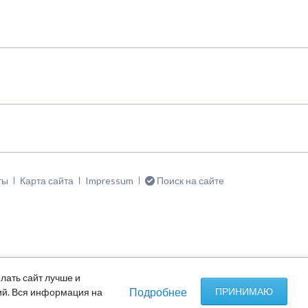
тить
ты
Карта сайта
Impressum
Поиск на сайте
цию
лать сайт лучше и
Подробнее
ПРИНИМАЮ
гий. Вся информация на