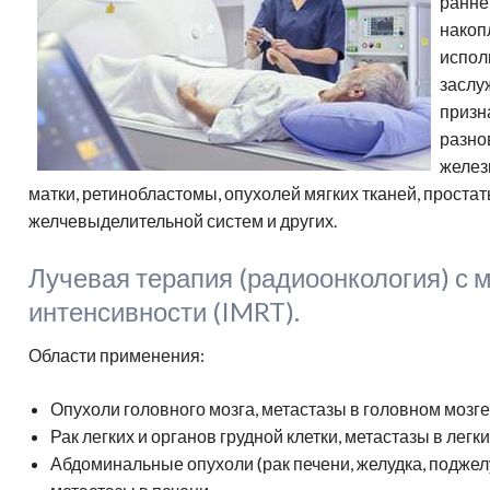
ранне
Адреса клиник
н
амма обследования в клинике
Генетическая диагностика
Отправить диск МРТ
гломерулонефрит
накоп
спарк
Д
Лечение в Германии-статьи
испол
Частые вопросы
заслу
призн
разно
желез
матки, ретинобластомы, опухолей мягких тканей, проста
желчевыделительной систем и других.
Лучевая терапия (радиоонкология) с
интенсивности (IMRT).
Области применения:
Опухоли головного мозга, метастазы в головном мозге
Рак легких и органов грудной клетки, метастазы в легк
Абдоминальные опухоли (рак печени, желудка, поджел