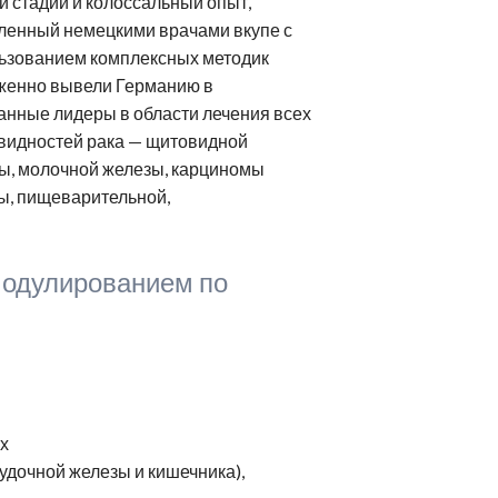
й стадии и колоссальный опыт,
ейрореабилитация
Клиники Шмидер
Лечение эпилепсии
ленный немецкими врачами вкупе с
етская онкология
Аутизм
ьзованием комплексных методик
женно вывели Германию в
анные лидеры в области лечения всех
видностей рака — щитовидной
ы, молочной железы, карциномы
ты, пищеварительной,
 модулированием по
их
удочной железы и кишечника),