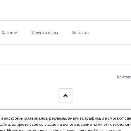
Клиники
Услуги и цены
Контакты
Пропус
Контак
навига
й настройки материалов, рекламы, анализа трафика и помогают сде
айта, вы даете свое согласие на использование нами этих техноло
ях. Имеются противопоказания. Проконсультируйтесь с врачом.