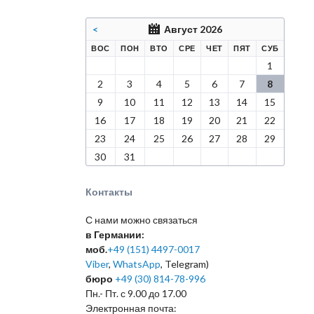
<
Август 2026
КРЕСЕНЬЕ
ЕДЕЛЬНИК
РНИК
ДА
ВЕРГ
НИЦА
БОТА
ВОС
ПОН
ВТО
СРЕ
ЧЕТ
ПЯТ
СУБ
1
2
3
4
5
6
7
8
9
10
11
12
13
14
15
16
17
18
19
20
21
22
23
24
25
26
27
28
29
30
31
Контакты
С нами можно связаться
в Германии:
моб.
+49 (151) 4497-0017
Viber
,
WhatsApp
, Telegram)
бюро
+49 (30) 814-78-996
Пн.- Пт. с 9.00 до 17.00
Электронная почта: