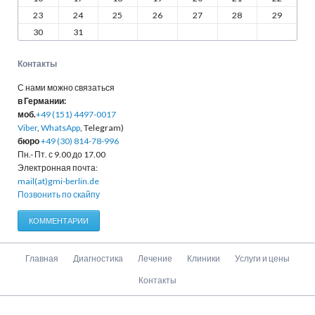
23
24
25
26
27
28
29
30
31
Контакты
С нами можно связаться
в Германии:
моб.
+49 (151) 4497-0017
Viber
,
WhatsApp
, Telegram)
бюро
+49 (30) 814-78-996
Пн.- Пт. с 9.00 до 17.00
Электронная почта:
mail(at)gmi-berlin.de
Позвонить по скайпу
КОММЕНТАРИИ
Пропустить
Главная
Диагностика
Лечение
Клиники
Услуги и цены
навигацию
Контакты