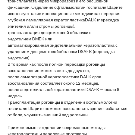
трансплантата через микроразрез и его бесшовной
фиксацией. Отделение офтальмологии госпиталя Шарите
использует такие инновационные методики как передняя
глубокая ламеллярная кератопластикаDALK (пересадка
эпителия и/или стромы роговицы),
трансплантация десцеметовой оболочки с
эндотелием DMEK или
автоматизированная эндотелиальная кератопластика с
удалением десцеметовойоболочки DSAEK (пересадка
эндотелия).
В то время как после полной пересадки роговицы
восстановление может занять до двух лет,
после ламеллярной кератопластики DALK срок
восстановления составляет около 12 месяцев,
после эндотелиальной кератопластики DSАEK — около 8
недель.
Трансплантация роговицы в отделении офтальмологии
госпиталя Шарите поможет восстановить зрение, избавиться
от боли, улучшить внешний вид роговицы.
Применяемые в отделении современные методы
кератопластики и передовые протоколы