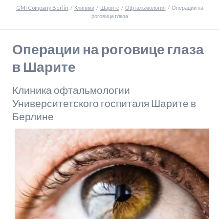
GMI Company Berlin
Клиники
Шарите
Офтальмология
Операции на
роговице глаза
Операции на роговице глаза
в Шарите
Клиника офтальмологии
Университетского госпиталя Шарите в
Берлине