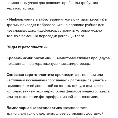
во многих случаях для решения проблемы требуется
кератопластика.
•
Инфекционные заболевания
(конъюнктивит, кератит) и
травмы приводят к образованию на роговице рубцов или
незакрывающихся дефектов, устранить которые можно
только с помощью пересадки роговицы глаза.
Виды кератопластики
Кросслинкинг роговицы
— малотравматичная процедура,
показанная при кератоконусе и эктазиироговицы.
Сквозная кератопластика
производится с полным или
частичным иссечением собственной роговицы пациента и
замещением её донорской на всю толщину, в том числе с
использованием эксимерного или фемтосекундного лазера
или по технологии фоторефрактивной кератэктомии.
Ламеллярная кератопластика
предполагает
трансплантацию отдельных слоёв роговицы с доставкой