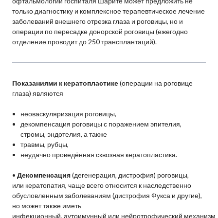
офтальмологии госпиталя Шарите может предложить не
только диагностику и комплексное терапевтическое лечение
заболеваний внешнего отрезка глаза и роговицы, но и
операции по пересадке донорской роговицы (ежегодно
отделение проводит до 250 трансплантаций).
Показаниями к кератопластике
(операции на роговице
глаза) являются
неоваскуляризация роговицы,
декомпенсация роговицы с поражением эпителия,
стромы, эндотелия, а также
травмы, рубцы,
неудачно проведённая сквозная кератопластика.
•
Декомпенсация
(дегенерация, дистрофия) роговицы,
или кератопатия, чаще всего относится к наследственно
обусловленным заболеваниям (дистрофия Фукса и другие),
но может также иметь
инфекционный, аутоимунный или нейротрофический механизм