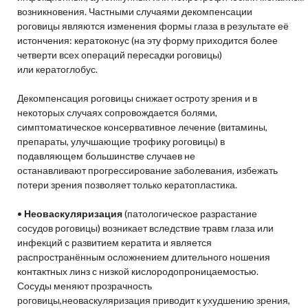
возникновения. Частными случаями декомпенсации
роговицы являются изменения формы глаза в результате её
истончения: кератоконус (на эту форму приходится более
четверти всех операций пересадки роговицы)
или кератоглобус.
Декомпенсация роговицы снижает остроту зрения и в
некоторых случаях сопровождается болями,
симптоматическое консервативное лечение (витамины,
препараты, улучшающие трофику роговицы) в
подавляющем большинстве случаев не
останавливают прогрессирование заболевания, избежать
потери зрения позволяет только кератопластика.
•
Неоваскуляризация
(патологическое разрастание
сосудов роговицы) возникает вследствие травм глаза или
инфекций с развитием кератита и является
распространённым осложнением длительного ношения
контактных линз с низкой кислородопроницаемостью.
Сосуды меняют прозрачность
роговицы,неоваскуляризация приводит к ухудшению зрения,