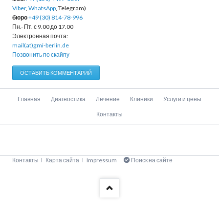
Viber
,
WhatsApp
, Telegram)
бюро
+49 (30) 814-78-996
Пн.- Пт. с 9.00 до 17.00
Электронная почта:
mail(at)gmi-berlin.de
Позвонить по скайпу
ОСТАВИТЬ КОММЕНТАРИЙ
Пропустить
Главная
Диагностика
Лечение
Клиники
Услуги и цены
навигацию
Контакты
Пропустить
Контакты
Карта сайта
Impressum
Поиск на сайте
навигацию