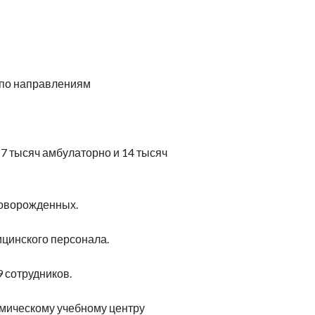
ейрореабилитация
Клиники Шмидер
Лечение эпилепсии
етская онкология
Аутизм
 по направлениям
17 тысяч амбулаторно и 14 тысяч
новорожденных.
ицинского персонала.
 сотрудников.
мическому учебному центру