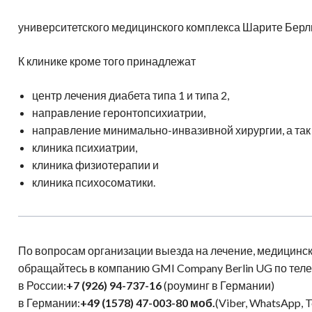
университетского медицинского комплекса Шарите Берл
К клинике кроме того принадлежат
центр лечения диабета типа 1 и типа 2,
направление геронтопсихиатрии,
направление минимально-инвазивной хирургии, а так
клиника психиатрии,
клиника физиотерапии и
клиника психосоматики.
По вопросам организации выезда на лечение, медицинск
обращайтесь в компанию GMI Company Berlin UG по тел
в России:
+7 (926) 94-737-16
(роуминг в Германии)
в Германии:
+49 (1578) 47-003-80
моб.
(Viber, WhatsApp, 