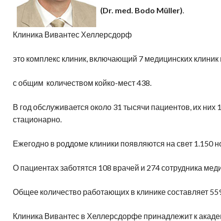
Адреса клиник
н
амма обследования в клинике
Генетическая диагностика
Отправить диск МРТ
(Dr. med. Bodo Müller)
.
гломерулонефрит
спарк
Д
Лечение в Германии-статьи
Клиника Вивантес Хеллерсдорф
Частые вопросы
это комплекс клиник, включающий 7 медицинских клиник
с общим количеством койко-мест 438.
В год обслуживается около 31 тысячи пациентов, их них 
стационарно.
Ежегодно в роддоме клиники появляются на свет 1.150 
О пациентах заботятся 108 врачей и 274 сотрудника мед
Общее количество работающих в клинике составляет 559
Клиника Вивантес в Хеллерсдорфе принадлежит к акаде