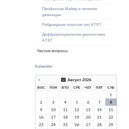
Профессор Майер и лечение
деменции
Рабдоидные опухоли-тип ATRT
Дифференциальная диагностика
ATRT
Частые вопросы
Kalender
<
Август 2026
КРЕСЕНЬЕ
ЕДЕЛЬНИК
РНИК
ДА
ВЕРГ
НИЦА
БОТА
ВОС
ПОН
ВТО
СРЕ
ЧЕТ
ПЯТ
СУБ
1
2
3
4
5
6
7
8
9
10
11
12
13
14
15
16
17
18
19
20
21
22
23
24
25
26
27
28
29