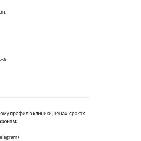
ин.
 же
ому профилю клиники, ценах, сроках
ефонам:
Telegram)