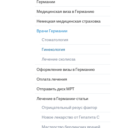
Германии
Глиобластома Optune
Клиника
Прогр
Дерматология
Лечение рака-статьи
микрохирургии
Шлос
Медицинская виза в Германию
Эндопротезирование
Клиника челюстно-
Немецкая медицинская страховка
лицевой хирургии
Врачи Германии
Ожоговый центр
Стоматология
Гинекология
Лечение сколиоза
Оформление визы в Германию
Оплата лечения
Отправить диск МРТ
Лечение в Германии-статьи
Отрицательный резус фактор
Новое лекарство от Гепатита С
Мастерство берлинских врачей