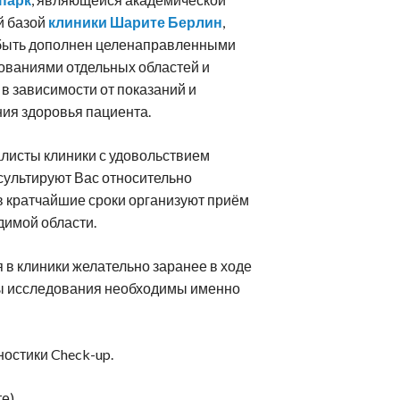
ейрореабилитация
Клиники Шмидер
Лечение эпилепсии
й базой
клиники Шарите Берлин
,
етская онкология
Аутизм
быть дополнен целенаправленными
ованиями отдельных областей и
 в зависимости от показаний и
ния здоровья пациента.
листы клиники с удовольствием
сультируют Вас относительно
 в кратчайшие сроки организуют приём
димой области.
в клиники желательно заранее в ходе
оды исследования необходимы именно
остики Check-up.
те)