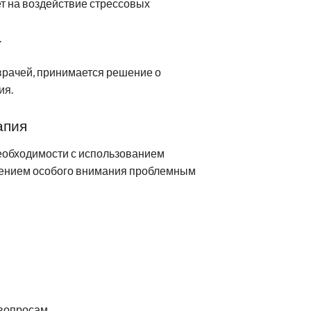
т на воздействие стрессовых
.
врачей, принимается решение о
ия.
апия
необходимости с использованием
елением особого внимания проблемным
вопросам.