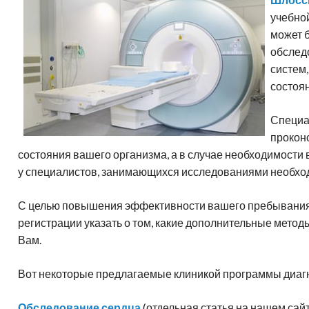
Адреса клиник
н
амма обследования в клинике
Генетическая диагностика
Отправить диск МРТ
гломерулонефрит
учебно
спарк
Д
Лечение в Германии-статьи
может 
Частые вопросы
обслед
систем,
состоя
Специа
прокон
состояния вашего организма, а в случае необходимости
у специалистов, занимающихся исследованиями необхо
С целью повышения эффективности вашего пребывания 
регистрации указать о том, какие дополнительные мет
Вам.
Вот некоторые предлагаемые клиникой программы диагн
Обследование сердца
(отдельная статья на нашем сай