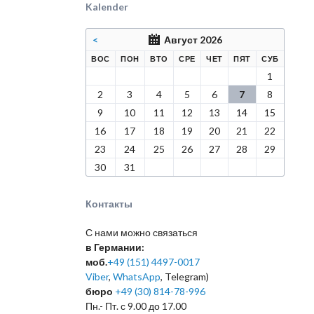
Kalender
<
Август 2026
КРЕСЕНЬЕ
ЕДЕЛЬНИК
РНИК
ДА
ВЕРГ
НИЦА
БОТА
ВОС
ПОН
ВТО
СРЕ
ЧЕТ
ПЯТ
СУБ
1
2
3
4
5
6
7
8
9
10
11
12
13
14
15
16
17
18
19
20
21
22
23
24
25
26
27
28
29
30
31
Контакты
С нами можно связаться
в Германии:
моб.
+49 (151) 4497-0017
Viber
,
WhatsApp
, Telegram)
бюро
+49 (30) 814-78-996
Пн.- Пт. с 9.00 до 17.00