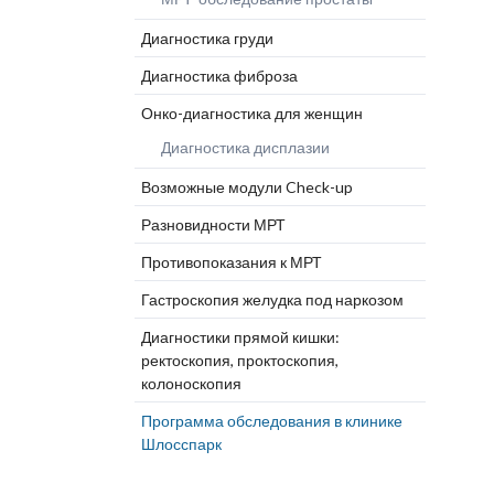
Глиобластома Optune
Клиника
Прогр
Дерматология
Лечение рака-статьи
микрохирургии
Шлос
Диагностика груди
Эндопротезирование
Клиника челюстно-
Диагностика фиброза
лицевой хирургии
Онко-диагностика для женщин
Ожоговый центр
Диагностика дисплазии
Возможные модули Check-up
Разновидности МРТ
Противопоказания к МРТ
Гастроскопия желудка под наркозом
Диагностики прямой кишки:
ректоскопия, проктоскопия,
колоноскопия
Программа обследования в клинике
Шлосспарк